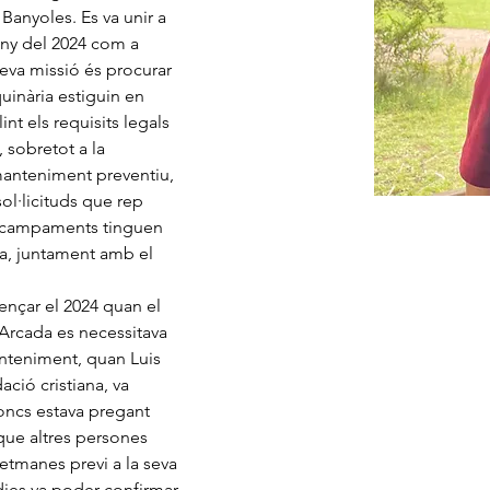
Banyoles. Es va unir a 
juny del 2024 com a 
va missió és procurar 
uinària estiguin en 
int els requisits legals 
 sobretot a la 
anteniment preventiu, 
sol·licituds que rep 
 campaments tinguen 
da, juntament amb el 
nçar el 2024 quan el 
Arcada es necessitava 
nteniment, quan Luis 
ció cristiana, va 
doncs estava pregant 
que altres persones 
etmanes previ a la seva 
 dies va poder confirmar 