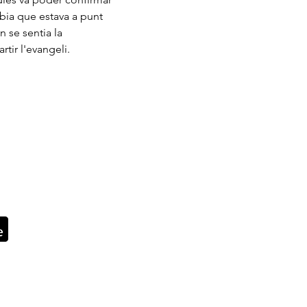
bia que estava a punt 
n se sentia la 
tir l'evangeli.
!
Contacte
© Fundació Privada L'Arcada
Paratge Can Goday s/n.
or de la família i el seu
Sant Miquel de Campmajor 17831 Gi
l lleure, ajudar a formar
Tel. 972 58 02 78 -
605 793 562
ament a la societat. Cada
aments estan basats en la
info@larcada.org