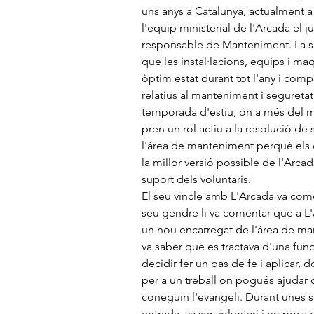
uns anys a Catalunya, actualment a 
l'equip ministerial de l'Arcada el 
responsable de Manteniment. La se
que les instal·lacions, equips i maq
òptim estat durant tot l'any i compl
relatius al manteniment i seguretat,
temporada d'estiu, on a més del m
pren un rol actiu a la resolució de 
l'àrea de manteniment perquè els
la millor versió possible de l'Arca
suport dels voluntaris.
El seu vincle amb L'Arcada va come
seu gendre li va comentar que a L'
un nou encarregat de l'àrea de ma
va saber que es tractava d'una funda
decidir fer un pas de fe i aplicar, 
per a un treball on pogués ajudar 
coneguin l'evangeli. Durant unes s
entrada, va ser voluntari i en pocs