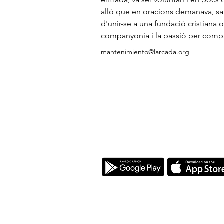
allò que en oracions demanava, sa
d'unir-se a una fundació cristiana o
companyonia i la passió per compar
mantenimiento@larcada.org
Descarrega la nostra app
L'Arcada és una Fundació Cristiana a fav
propòsit és, a través de l'educació en e
famílies sòlides que contribueixin positiv
valor i principi compartit durant els camp
Bíblia.