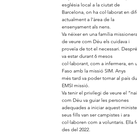
església local a la ciutat de
Barcelona, on ha col·laborat en dif
actualment a l'àrea de la
ensenyament als nens.
Va néixer en una família missionera,
de veure com Déu els cuidava i
proveïa de tot el necessari. Despré
va estar durant 6 mesos
col·laborant, com a infermera, en 
Faso amb la missió SIM. Anys
més tard va poder tornar al país d
EMSI missió.
Va tenir el privilegi de veure el “n
com Déu va guiar les persones
adequades a iniciar aquest minister
seus fills van ser campistes i ara
col·laboren com a voluntaris. Ella 
des del 2022.