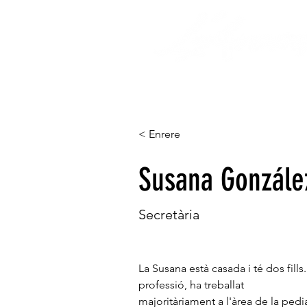
HOME
CAMPAMENT
< Enrere
Susana Gonzále
Secretària
La Susana està casada i té dos fills
professió, ha treballat
majoritàriament a l'àrea de la ped