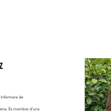
S
VOLUNTARIAT
LA FUNDACIÓ
z
. Infermera de 
iatria. És membre d'una 