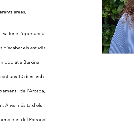
erents àrees, 
 va tenir l'oportunitat 
s d'acabar els estudis, 
un poblat a Burkina 
urant uns 10 dies amb 
aixement” de l'Arcada, i 
i. Anys més tard els 
forma part del Patronat 