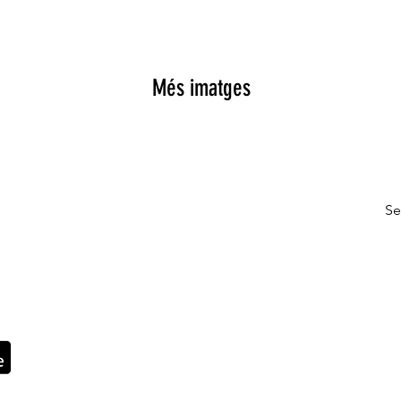
Més imatges
Se
!
Contacte
© Fundació Privada L'Arcada
Paratge Can Goday s/n.
or de la família i el seu
Sant Miquel de Campmajor 17831 Gi