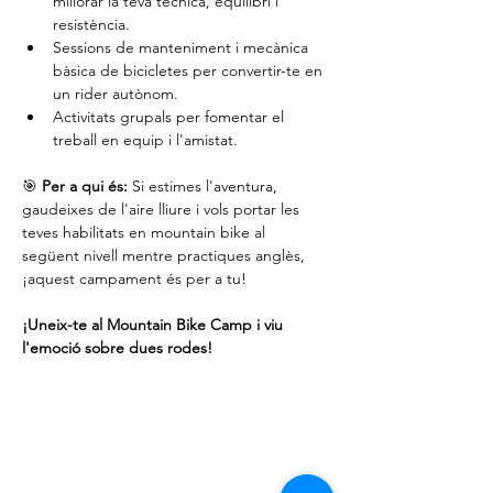
millorar la teva tècnica, equilibri i 
resistència.
Sessions de manteniment i mecànica 
bàsica de bicicletes per convertir-te en 
un rider autònom.
Activitats grupals per fomentar el 
treball en equip i l'amistat.
🎯 
Per a qui és:
 Si estimes l'aventura, 
gaudeixes de l'aire lliure i vols portar les 
teves habilitats en mountain bike al 
següent nivell mentre practiques anglès, 
¡aquest campament és per a tu!
¡Uneix-te al Mountain Bike Camp i viu 
l'emoció sobre dues rodes!