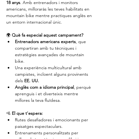
18 anys
. Amb entrenadors i monitors 
americans, milloraràs les teves habilitats en 
mountain bike mentre practiques anglès en 
un entorn internacional únic.
🌍 
Què fa especial aquest campament?
Entrenadors americans experts
, que 
compartiran amb tu tècniques i 
estratègies avançades de mountain 
bike.
Una experiència multicultural amb 
campistes, incloent alguns provinents 
dels 
EE. UU.
Anglès com a idioma principal
, perquè 
aprenguis i et diverteixis mentre 
millores la teva fluïdesa.
🚵 
El que t'espera:
Rutes desafiadores i emocionants per 
paisatges espectaculars.
Entrenaments personalitzats per 