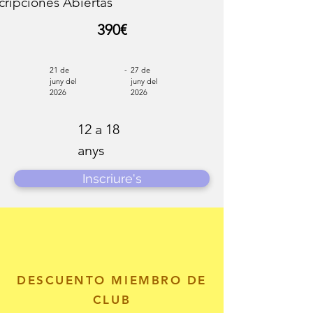
cripciones Abiertas
390€
-
21 de
27 de
juny del
juny del
2026
2026
12 a 18
anys
Inscriure's
DESCUENTO MIEMBRO DE
CLUB