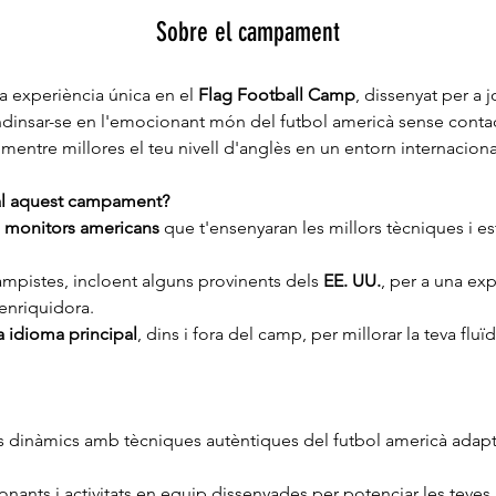
Sobre el campament
a experiència única en el 
Flag Football Camp
, dissenyat per a 
dinsar-se en l'emocionant món del futbol americà sense contact
e mentre millores el teu nivell d'anglès en un entorn internaciona
al aquest campament?
i monitors americans
 que t'ensenyaran les millors tècniques i es
pistes, incloent alguns provinents dels 
EE. UU.
, per a una exp
 enriquidora.
 idioma principal
, dins i fora del camp, per millorar la teva flu
 dinàmics amb tècniques autèntiques del futbol americà adapta
onants i activitats en equip dissenyades per potenciar les teves h