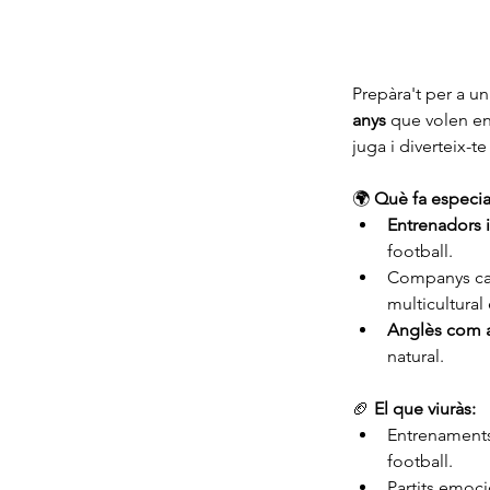
Prepàra't per a un
anys 
que volen en
juga i diverteix-t
🌍 
Què fa especi
Entrenadors 
football.
Companys cam
multicultural
Anglès com a
natural.
🏈 
El que viuràs:
Entrenaments
football.
Partits emoci