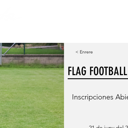
S
VOLUNTARIAT
LA FUNDACIÓ
< Enrere
FLAG FOOTBAL
Inscripciones Abi
21 de juny del 