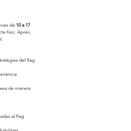
joves de 
10 a 17 
e físic. Aprèn, 
l.
tratègies del flag 
eriència 
ïdesa de manera 
des al flag 
abilitats.