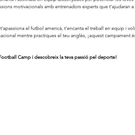
ssions motivacionals amb entrenadors experts que t'ajudaran a 
 t'apassiona el futbol americà, t'encanta el treball en equip i vol
nacional mentre practiques el teu anglès, ¡aquest campament és
 Football Camp i descobreix la teva passió pel deporte!