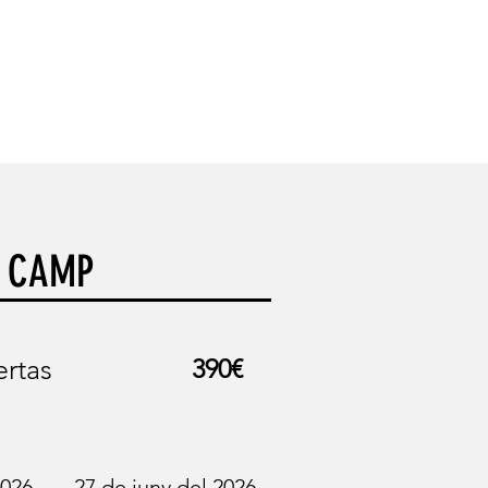
FAQS
CONTACTE
L CAMP
ertas
390€
-
2026
27 de juny del 2026