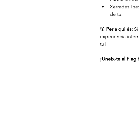
Xerrades i se
de tu.
🎯 
Per a qui és:
 Si
experiència inter
tu!
¡Uneix-te al Flag