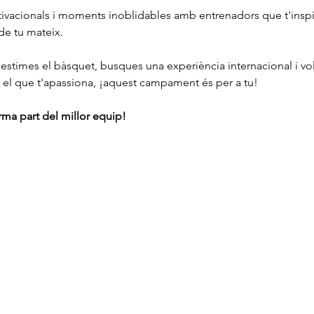
vacionals i moments inoblidables amb entrenadors que t'inspira
 de tu mateix.
i estimes el bàsquet, busques una experiència internacional i vols
 el que t'apassiona, ¡aquest campament és per a tu!
forma part del millor equip!