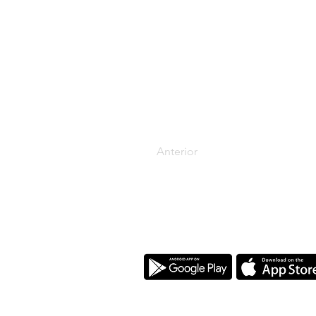
Anterior
Descarrega la nostra app
L'Arcada és una Fundació Cristiana a fav
propòsit és, a través de l'educació en e
famílies sòlides que contribueixin positiv