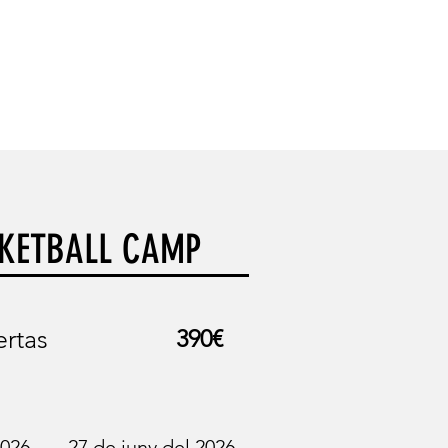
FAQS
CONTACTE
KETBALL CAMP
ertas
390€
-
2026
27 de juny del 2026