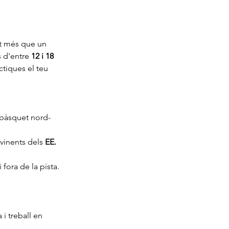
t més que un 
 d'entre 
12 i 18 
tiques el teu 
 bàsquet nord-
vinents dels 
EE. 
i fora de la pista.
 i treball en 