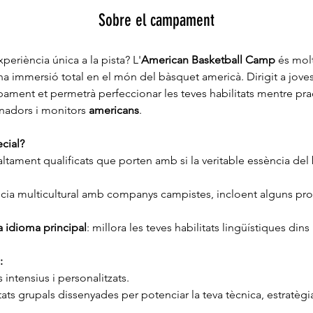
Sobre el campament
xperiència única a la pista? L'
American Basketball Camp
 és mol
 immersió total en el món del bàsquet americà. Dirigit a joves
ament et permetrà perfeccionar les teves habilitats mentre prac
nadors i monitors 
americans
.
cial?
ltament qualificats que porten amb si la veritable essència del
cia multicultural amb companys campistes, incloent alguns pro
 idioma principal
: millora les teves habilitats lingüístiques dins 
:
intensius i personalitzats.
vitats grupals dissenyades per potenciar la teva tècnica, estratègia