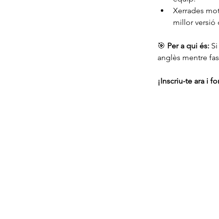
Xerrades moti
millor versió
🎯 
Per a qui és:
 S
anglès mentre fas
¡Inscriu-te ara i 