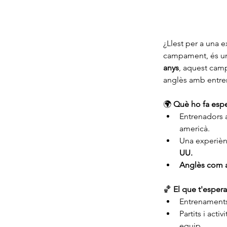
¿Llest per a una e
campament, és una
anys
, aquest camp
anglès amb entre
🌍 
Què ho fa espe
Entrenadors a
americà.
Una experièn
UU.
Anglès com a
🏀 
El que t'espera
Entrenaments 
Partits i acti
equip.