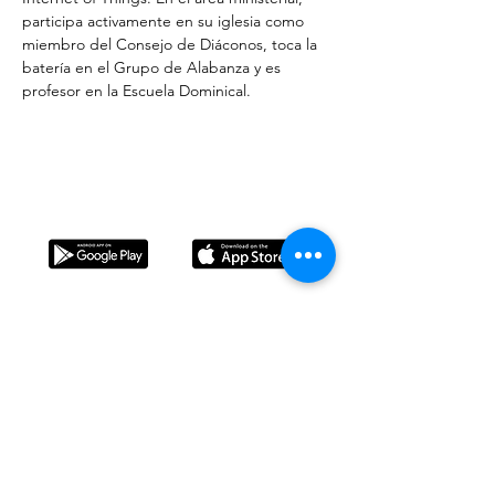
participa activamente en su iglesia como 
miembro del Consejo de Diáconos, toca la 
batería en el Grupo de Alabanza y es 
profesor en la Escuela Dominical.
Do Not Sell My Personal Information
Descarga nuestra app!
​La Arcada es una Fundación Cristiana a favor de la
familia y su propósito es, a través de la educación
en el tiempo libre, ayudar a formar familias sólidas
que contribuyan positivamente a la sociedad.
Cada valor y principio compartido durante los
campamentos están basados en la Biblia.
Contacto
© Fundación Privada L’Arcada