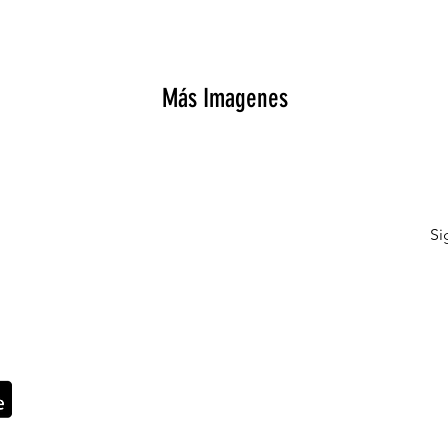
Más Imagenes
Si
Contacto
© Fundación Privada L’Arcada
Paratge Can Goday s/n.
favor de la familia y su
Sant Miquel de Campmajor 17831 Gi